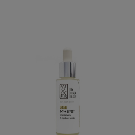
100% MOCY NATURY
Maksymalnie wzmocnione
SERUM przeciwzmarszczkowe B.T.X
EFFECT FORTE
Formuła 26-składnikowa
WYŻSZE STĘŻENIA SKŁADNIKÓW AKTYWNYCH!
Zastosowanie: dla każdego rodzaju skóry, szczególnie dla cery
z
oznakami starzenia
.
Najlepiej stosować z:
Krem przeciwzmarszczkowy B.T.X. EFFECT
FORTE