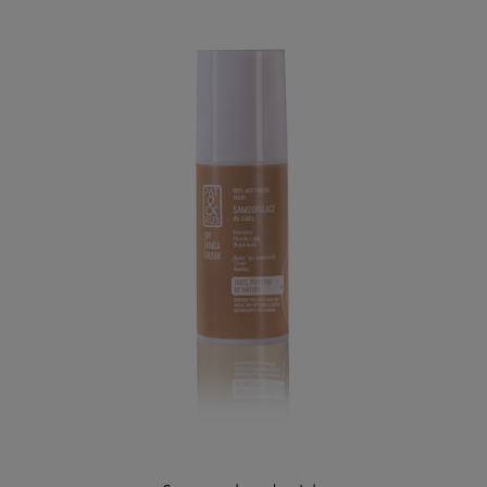
Wyprodukowano w Polsce ze składników naturalnych z całego
świata.
Pojemność: 50 ml
Składniki naturalne, certyfikowane.
Pełny opis poniżej.
Krem samoopalający do ciała
antyoksydanty
Erytruloza
Ektstrakt z goji
Olejek buriti
m.in