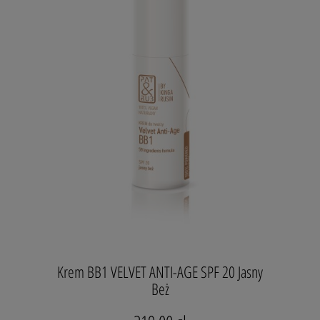
100% MOCY NATURY
Formuła 59-składnikowa
Zastosowanie: Dla każdego rodzaju skóry.
Najlepiej stosować z:
skóra sucha: Ekoampułka 2
skóra mieszana i tłusta: Ekoampułka 1
Zaawansowany
Krem BB1 Velvet Anti-Age.
Rewolucyjna
formuła ceramidowa 3w1 w aksamitnej odsłonie to luksusowa
pielęgnacja i lekka formuła, która zapewnia aksamitny komfort
na co dzień. Łatwa aplikacja bez uczucia ciężkości sprawia, że
każde nałożenie to prawdziwa przyjemność, idealna dla tych,
którzy cenią subtelny efekt i wygodę przez cały dzień.
Satynowe wykończenie otula skórę, nadając jej młodzieńczą
Krem BB1 VELVET ANTI-AGE SPF 20 Jasny
świeżość bez efektu maski.
Beż
Dzięki wysokim stężeniom unikalnych, aktywnych składników
łączy pielęgnację przeciwstarzeniową, idealne krycie i ochronę