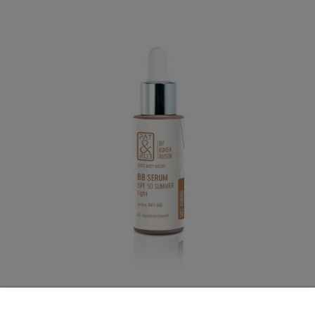
100% MOCY NATURY
BB SERUM SPF50 SUMMER light - jasny beż
active ANTI-AGE
Formuła 63-składnikowa
Zastosowanie: Dla każdego rodzaju skóry.
Wielofunkcyjne
SERUM BB z ochroną SPF50 jasny beż
i
mineralnymi filtrami, w dwóch odcieniach beżu, wersja
SUMMER, najlepsza od maja do października!
Perfekcyjny wygląd, nawet w upale! Bez efektu maski!
Naturalne pigmenty dopasowują się do cery. Od nałożenia do
zachodu słońca - perfekcja! Zyskaj pewność siebie w każdych
warunkach. Naturalny, wyrównany koloryt od razu. Ochrona
przed UVA i UBV: SPF 50 + pielęgnacja przez cały dzień +
BB Serum SPF50 Summer LIGHT - jasny
wsparcie naturalnej regeneracji. Po to, by skóra szybko była