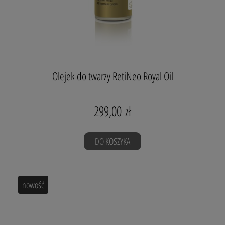
RetiNEO Royal Oil 11-oil Complex
to luksusowy olejek
odnawiająco-regenerujący do pielęgnacji twarzy, odpowiedni
dla wszystkich typów skóry. Królewska formuła oparta na
czterech roślinnych kompleksach o działaniu podobnym do
retinoidów, w synergii z 11 szlachetnymi olejami. Składniki
RetiNEO Royal Oil
wygładzają optycznie zmarszczki,
rozświetlają cerę, wspierają naturalną syntezę kolagenu i
pobudzają skórę do odnowy.
Olejek do twarzy RetiNeo Royal Oil
Sposób użycia: Niewielką ilość olejku wmasuj okrężnymi
ruchami w czystą skórę twarzy, szyi i dekoltu, pozostaw do
wchłonięcia. Do każdego rodzaju skóry.
299,00 zł
Wyprodukowano w Polsce ze składników naturalnych z całego
świata.
DO KOSZYKA
Pojemność: 30 ml
Składniki naturalne, certyfikowane.
nowość