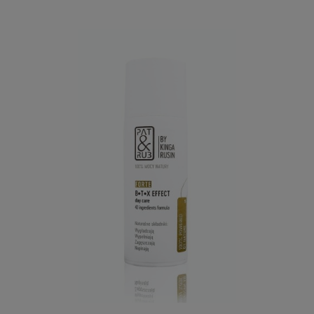
100% MOCY NATURY
Krem do twarzy BTX EFFECT FORTE
Maksymalnie wzmocniony
krem przeciwzmarszczkowy B.T.X
Effect Forte
Formuła 43-składnikowa
WYŻSZE STĘŻENIA SKŁADNIKÓW AKTYWNYCH!
Zastosowanie: dla każdego rodzaju skóry,
szczególnie dla cery
z oznakami starzenia.
Najlepiej stosować z:
Serum przeciwzmarszczkowe B.T.X
Effect
Forte