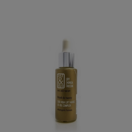
Pełny opis poniżej.
olejku do twarzy HIGH LIFT MAGIC