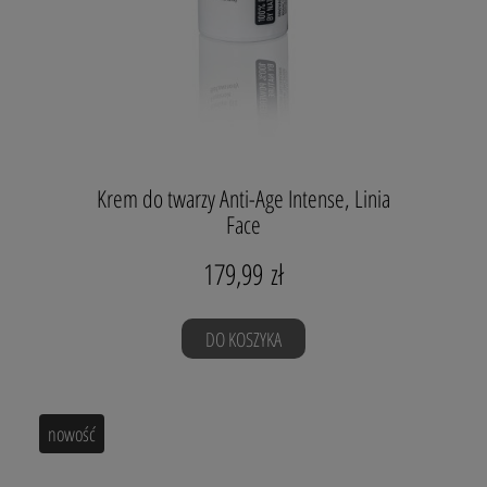
Najlepiej stosować z:
skóra normalna i mieszana:
Superaktywny krem na noc
skóra tłusta:
krem Power Regeneration
cera z przebarwieniami:
Ekoampułka 3
Krem do twarzy Anti-Age Intense
z wysokostężonym
ROŚLINNYM RETINOLEM to antyoksydacyjny krem
odmładzający oraz zapobiegający procesom starzenia, do
zastosowania przy każdym rodzaju skóry. Dzięki rewolucyjnej
Krem do twarzy Anti-Age Intense, Linia
formule, wyselekcjonowane składniki
Kremu do twarzy
Anti-Age Intense
wygładzają zmarszczki, ujędrniają skórę,
Face
rozjaśniają przebarwienia, zwalczają wolne rodniki,
zapobiegają niszczeniu komórek skóry.
179,99 zł
Sposób użycia:
DO KOSZYKA
Pojemność: 50 ml
Składniki naturalne, certyfikowane.
nowość