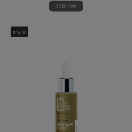
DO KOSZYKA
nowość
100% MOCY NATURY
Olejek do twarzy
RetiNeo Royal Oil FORTE
11-OIL COMPLEX
no retinol formula
Formuła 40-składnikowa
Zastosowanie: dla każdego rodzaju skóry.