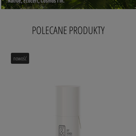
POLECANE PRODUKTY
nowość
100% MOCY NATURY
KREM na dzień
HIALURONE GLOW GOLD C+ Complex
Formuła 53-składnikowa