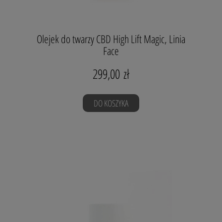
Olejek do twarzy CBD High Lift Magic, Linia
Face
20
najbogatszych w składniki odżywcze olejków
299,00 zł
roślinnych
ekstrakty
roślinne
kannabidiol CBD
DO KOSZYKA
HIGH LIFT MAGIC CBD 20-oil complex
Olejek HIGH LIFT
MAGIC
100% MOCY NATURY