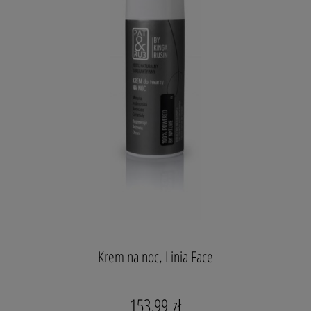
Składniki naturalne, certyfikowane.
krem Power Nutrition
krem Anti-Age
krem Double Skin
krem BTX Effect
Superaktywny Krem na noc
Krem na noc, Linia Face
kompleks
ceramidowy
153,99 zł