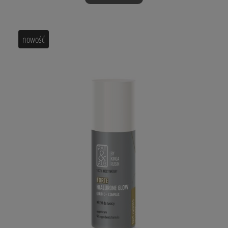
nowość
100% MOCY NATURY
KREM na noc
HIALURONE GLOW FORTE
GOLD C+ Complex
Formuła 51-składnikowa
WYŻSZE STĘŻENIA SKŁADNIKÓW AKTYWNYCH!
Zastosowanie: dla każdego rodzaju skóry.
Wzmocniony
Krem na noc HIALURONE GLOW FORTE