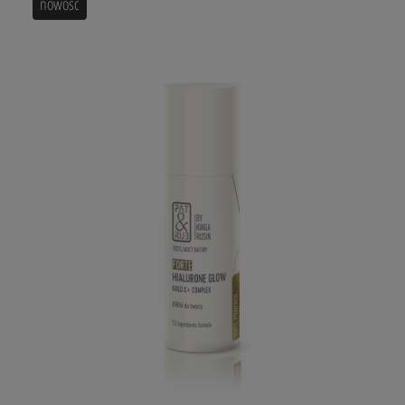
nowość
100% MOCY NATURY
KREM na dzień
HIALURONE GLOW FORTE
GOLD C+ Complex
Formuła 53-składnikowa
WYŻSZE STĘŻENIA SKŁADNIKÓW AKTYWNYCH!
Zastosowanie: dla każdego rodzaju skóry.
Wzmocniony
Krem na dzień HIALURONE GLOW FORTE
GOLD C+ Complex
to przełomowa synergiczna bio formuła
naturalnych kompleksów (53 składników), z technologią
większej penetracji wit. C dzięki nanonośnikowi złota. Jego
składniki o zwiększonych stężeniach zapewniają