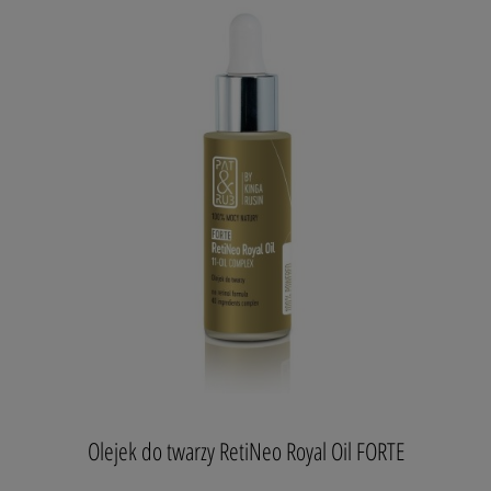
100% MOCY NATURY
Olejek do twarzy
RetiNeo Royal Oil FORTE
11-OIL COMPLEX
no retinol formula
Formuła 40-składnikowa
WYŻSZE STĘŻENIA SKŁADNIKÓW AKTYWNYCH!
Zastosowanie: dla każdego rodzaju skóry.
RetiNEO Royal Oil FORTE (11-oil Complex)
to
wzmocniony luksusowy olejek odnawiająco-regenerujący do
pielęgnacji twarzy, odpowiedni dla wszystkich typów skóry.
Królewska formuła oparta na czterech roślinnych
kompleksach o działaniu podobnym do retinoidów, w synergii
z 11 szlachetnymi olejami. Składniki o wzmocnionych
Olejek do twarzy RetiNeo Royal Oil FORTE
stężeniach
RetiNEO Royal Oil FORTE (11-oil Complex)
wygładzają optycznie zmarszczki, rozświetlają cerę, wspierają