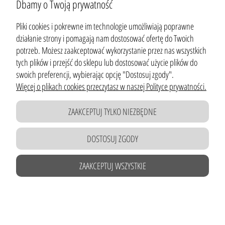
Dbamy o Twoją prywatność
Pliki cookies i pokrewne im technologie umożliwiają poprawne
XI. TRYB POSTĘPOWANIA REKLAMACYJNEGO DOTYCZĄCEGO
działanie strony i pomagają nam dostosować ofertę do Twoich
ŚWIADCZENIA USŁUG DROGĄ ELEKTRONICZNĄ
potrzeb. Możesz zaakceptować wykorzystanie przez nas wszystkich
tych plików i przejść do sklepu lub dostosować użycie plików do
Sprzedający zapewnia że podejmie działania, aby Sklep
swoich preferencji, wybierając opcję "Dostosuj zgody".
działał poprawnie biorąc pod uwagę aktualny stan wiedzy
Więcej o plikach cookies przeczytasz w naszej Polityce prywatności.
technicznej i wykorzystywanego sprzętu oraz
oprogramowania, usuwając wszelkie ew.
ZAAKCEPTUJ TYLKO NIEZBĘDNE
nieprawidłowości zgłoszone przez Klientów.
Klient może zgłosić Sprzedającemu reklamację w związku z
korzystaniem z usług nieodpłatnych świadczonych drogą
DOSTOSUJ ZGODY
elektroniczną przez Sprzedającego, w szczególności
nieprawidłowości związane z funkcjonowaniem Sklepu.
ZAAKCEPTUJ WSZYSTKIE
Klienci mogą zgłaszać reklamacje pisemnie na adres
magazynów Sprzedającego (Magazyn Cursor S.A ul.
Lubińska 10, hala B, kod 05-532, Baniocha, z dopiskiem
Pat&Rub) lub adres: sklep@patandrub.eu podając ich
opis i datę wystąpienia.