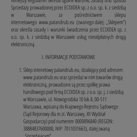
Sprzedaży prowadzonej przez ECOIDEA sp. z o.o. sp. k. z siedzibą
w Warszawie, za pośrednictwem sklepu
internetowego www.patandrub.eu (zwanego dalej: „Sklepem”)
oraz określa zasady i warunki świadczenia przez ECOIDEA sp. z
o.o. sp. k. z siedzibą w Warszawie usług nieodpłatnych drogą
elektroniczną.
I. INFORMACJE PODSTAWOWE
Sklep intenetowy patandrub.eu, działający pod adresem
www.patandrub.eu oraz sprzedaż w nim towarów drogą
elektroniczną, prowadzone są przez spółkę prawa
handlowego pod firmą ECOIDEA sp. z o.o. sp. j. z siedzibą
w Warszawie, ul. Nowogrodzka 10 lok.4, 00-511
Warszawa, wpisaną do Krajowego Rejestru Sądowego
(Sąd Rejonowy dla m.st. Warszawy, XII Wydział
Gospodarczy) pod numerem 0000896840 (REGON:
38884837600000, NIP: 7011031663), dalej zwaną
„Sprzedającym”.