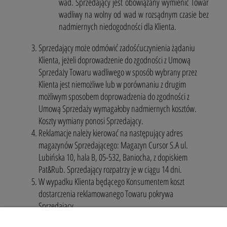
wad. Sprzedający jest obowiązany wymienić Towar
wadliwy na wolny od wad w rozsądnym czasie bez
nadmiernych niedogodności dla Klienta.
Sprzedający może odmówić zadośćuczynienia żądaniu
Klienta, jeżeli doprowadzenie do zgodności z Umową
Sprzedaży Towaru wadliwego w sposób wybrany przez
Klienta jest niemożliwe lub w porównaniu z drugim
możliwym sposobem doprowadzenia do zgodności z
Umową Sprzedaży wymagałoby nadmiernych kosztów.
Koszty wymiany ponosi Sprzedający.
Reklamacje należy kierować na następujący adres
magazynów Sprzedającego: Magazyn Cursor S.A ul.
Lubińska 10, hala B, 05-532, Baniocha, z dopiskiem
Pat&Rub. Sprzedający rozpatrzy je w ciągu 14 dni.
W wypadku Klienta będącego Konsumentem koszt
dostarczenia reklamowanego Towaru pokrywa
Sprzedający.