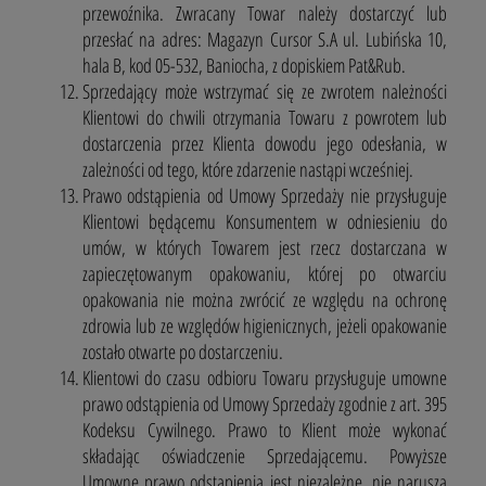
przewoźnika. Zwracany Towar należy dostarczyć lub
przesłać na adres: Magazyn Cursor S.A ul. Lubińska 10,
hala B, kod 05-532, Baniocha, z dopiskiem Pat&Rub.
Sprzedający może wstrzymać się ze zwrotem należności
Klientowi do chwili otrzymania Towaru z powrotem lub
dostarczenia przez Klienta dowodu jego odesłania, w
zależności od tego, które zdarzenie nastąpi wcześniej.
Prawo odstąpienia od Umowy Sprzedaży nie przysługuje
Klientowi będącemu Konsumentem w odniesieniu do
umów, w których Towarem jest rzecz dostarczana w
zapieczętowanym opakowaniu, której po otwarciu
opakowania nie można zwrócić ze względu na ochronę
zdrowia lub ze względów higienicznych, jeżeli opakowanie
zostało otwarte po dostarczeniu.
Klientowi do czasu odbioru Towaru przysługuje umowne
prawo odstąpienia od Umowy Sprzedaży zgodnie z art. 395
Kodeksu Cywilnego. Prawo to Klient może wykonać
składając oświadczenie Sprzedającemu. Powyższe
Umowne prawo odstąpienia jest niezależne, nie narusza