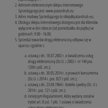
Adresem elektronicznym sklepu internetowego
Sprzedającego jest:
www.patandrub.eu
Adres mailowy Sprzedającego to
sklep@patandrub.eu;
Obsługa sklepu internetowego dostępna jest dla Klientów
wyłącznie w dni robocze (od poniedziałku do piątku) w
godzinach: 9:00 - 16:00.
Sprzedaż towarów drogą elektroniczną odbywa się w
oparciu i zgodnie z:
ustawą z dn. 18.07.2002 r. o świadczeniu usług
drogą elektroniczną (Dz.U. z 2002 r. nr 144 poz.
1204 z póź. zm.);
ustawą z dn. 30.05.2014 r. o prawach konsumenta
(Dz.U. z 2014 r. poz. 827 z póź. zm.);
ustawą z dn. 23.04.1964 r. Kodeks cywilny (Dz. U z
2014 r. poz. 121 z póź. zm.);
niniejszym Regulaminem, który wydany został w
trybie art. 8 ust. 1 pkt. 1 ustawy o świadczeniu
usług drogą elektroniczną.